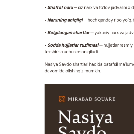
•
Shaffof narx
— siz narx va to‘lov jadvalini old
•
Narxning aniqligi
— hech qanday ribo yo‘q, f
•
Belgilangan shartlar
— yakuniy narx va jadva
•
Sodda hujjatlar tuzilmasi
— hujjatlar rasmiy 
tekshirish uchun oson qiladi.
Nasiya Savdo shartlari haqida batafsil ma’lu
davomida olishingiz mumkin.