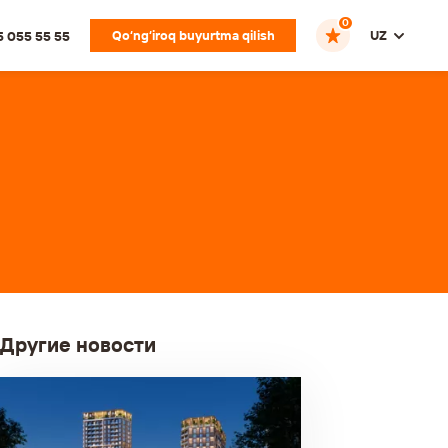
0
Qo‘ng‘iroq buyurtma qilish
UZ
5 055 55 55
Другие новости