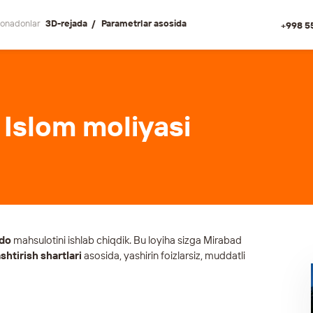
onadonlar
3D-rejada
Parametrlar asosida
+998 5
Islom moliyasi
vdo
mahsulotini ishlab chiqdik. Bu loyiha sizga Mirabad
shtirish shartlari
asosida, yashirin foizlarsiz, muddatli