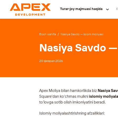
Turar-joy majmuasi haqida
X
Bosh sahifa
/
Nasiya Savdo — Islom moliyasi
Nasiya Savdo — 
20 феврал 2026
Apex Moliya bilan hamkorlikda biz
Nasiya Sa
Square’dan ko‘chmas mulkni
islomiy moliyala
to‘lovga sotib olish imkoniyatini beradi.
Islomiy moliyalashtirishning afzalliklari: