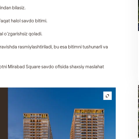
indan bilasiz.
aqat halol savdo bitimi.
l o‘zgarishsiz qoladi.
ravishda rasmiylashtiriladi, bu esa bitimni tushunarli va
motni Mirabad Square savdo ofisida shaxsiy maslahat