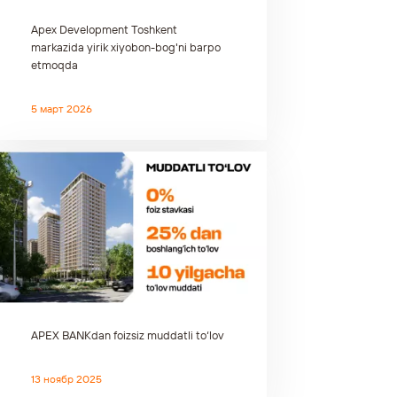
Apex Development Toshkent
markazida yirik xiyobon-bog'ni barpo
etmoqda
5 март 2026
APEX BANKdan foizsiz muddatli to‘lov
13 ноябр 2025