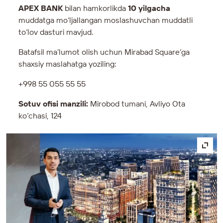
APEX BANK
bilan hamkorlikda
10 yilgacha
muddatga mo‘ljallangan moslashuvchan muddatli
to‘lov dasturi mavjud.
Batafsil ma’lumot olish uchun Mirabad Square’ga
shaxsiy maslahatga yoziling:
+998 55 055 55 55
Sotuv ofisi manzili:
Mirobod tumani, Avliyo Ota
ko‘chasi, 124