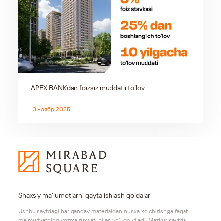
APEX BANKdan foizsiz muddatli to‘lov
13 ноябр 2025
Shaxsiy ma’lumotlarni qayta ishlash qoidalari
Ushbu saytdagi har qanday materialdan nusxa ko‘chirishga faqat
ma’muriyatning yozma ruxsati bilan yo‘l qo‘yiladi. Mazkur saytda