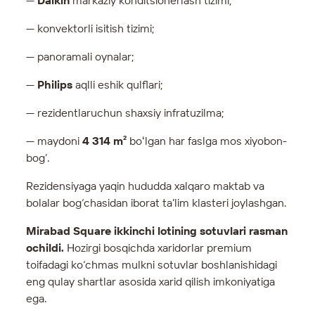
—
Daikin
markaziy konditsionerlash tizimi;
— konvektorli isitish tizimi;
— panoramali oynalar;
—
Philips
aqlli eshik qulflari;
— rezidentlaruchun shaxsiy infratuzilma;
— maydoni
4 314 m²
boʻlgan har faslga mos xiyobon-
bog’.
Rezidensiyaga yaqin hududda xalqaro maktab va
bolalar bog‘chasidan iborat ta’lim klasteri joylashgan.
Mirabad Square ikkinchi lotining sotuvlari rasman
ochildi.
Hozirgi bosqichda xaridorlar premium
toifadagi ko‘chmas mulkni sotuvlar boshlanishidagi
eng qulay shartlar asosida xarid qilish imkoniyatiga
ega.