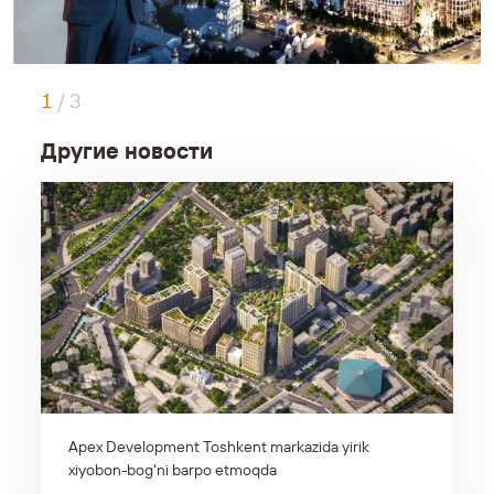
1
/
3
Другие новости
Apex Development Toshkent markazida yirik
xiyobon-bog'ni barpo etmoqda