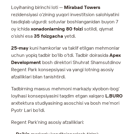
Loyihaning birinchi loti —
Mirabad Towers
rezidensiyasi o‘zining yuqori investitsion salohiyatini
tasdiqlab ulgurdi: sotuvlar boshlanganidan buyon 7
oy ichida
xonadonlarning 80 foizi
sotildi, qiymat
o‘sishi esa
35 foizgacha
yetdi.
25-may
kuni hamkorlar va taklif etilgan mehmonlar
uchun yopiq tadbir bo‘lib o‘tdi. Tadbir doirasida
Apex
Development
bosh direktori Shuhrat Shamsutdinov
Regent Park konsepsiyasi va yangi lotning asosiy
afzalliklari bilan tanishtirdi.
Tadbirning maxsus mehmoni markaziy xiyobon-bog‘
loyihasi konsepsiyasini taqdim etgan xalqaro
L.BURO
arxitektura studiyasining asoschisi va bosh me’mori
Pyotr Lari bo’ldi.
Regent Park’ning asosiy afzalliklari: