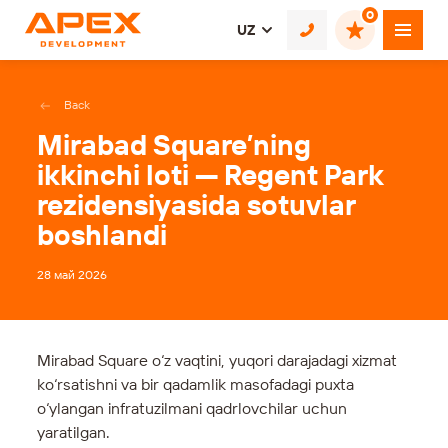
0
UZ
Back
Mirabad Square’ning
ikkinchi loti — Regent Park
rezidensiyasida sotuvlar
boshlandi
28 май 2026
Mirabad Square o‘z vaqtini, yuqori darajadagi xizmat
ko‘rsatishni va bir qadamlik masofadagi puxta
o‘ylangan infratuzilmani qadrlovchilar uchun
yaratilgan.