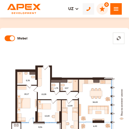
0
UZ
Mebel