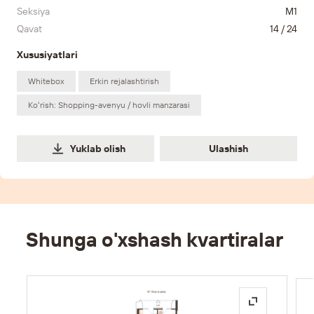
Seksiya
M1
Qavat
14 / 24
Xususiyatlari
Whitebox
Erkin rejalashtirish
Koʻrish: Shopping-avenyu / hovli manzarasi
Ulashish
Yuklab olish
Ulashish
Shunga o'xshash kvartiralar