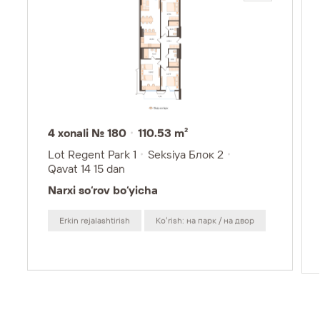
4 xonali № 180
110.53 m²
Lot Regent Park 1
Seksiya Блок 2
Qavat 14
15 dan
Narxi so‘rov bo‘yicha
Erkin rejalashtirish
Koʻrish: на парк / на двор