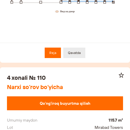
Reja
Qavatda
4 xonali № 110
Narxi so‘rov bo‘yicha
Qo‘ng‘iroq buyurtma qilish
Umumiy maydon
115.7 m²
Lot
Mirabad Towers