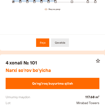
Reja
Qavatda
4 xonali № 101
Narxi so‘rov bo‘yicha
Qo‘ng‘iroq buyurtma qilish
Umumiy maydon
117.68 m²
Lot
Mirabad Towers