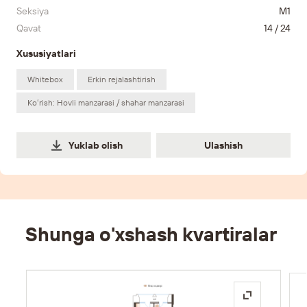
Seksiya
M1
Qavat
14 / 24
Xususiyatlari
Whitebox
Erkin rejalashtirish
Koʻrish: Hovli manzarasi / shahar manzarasi
Ulashish
Yuklab olish
Ulashish
Shunga o'xshash kvartiralar