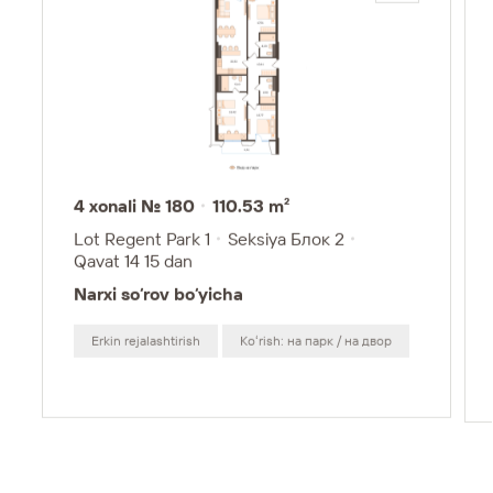
4 xonali № 180
110.53 m²
Lot Regent Park 1
Seksiya Блок 2
Qavat 14
15 dan
Narxi so‘rov bo‘yicha
Erkin rejalashtirish
Koʻrish: на парк / на двор