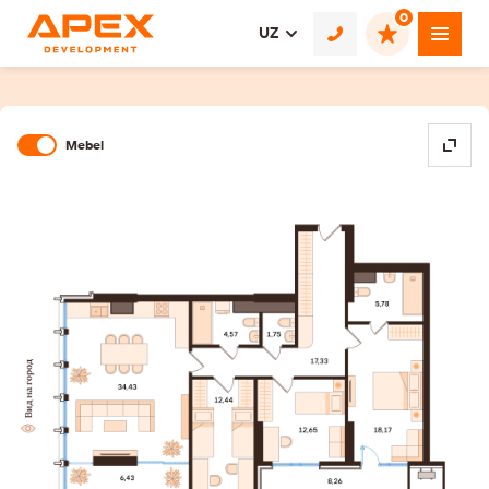
0
UZ
Mebel