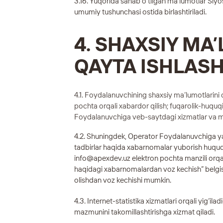
3.16. Yuqorida sanab o‘tilgan ma’lumotlar Siyo
umumiy tushunchasi ostida birlashtiriladi.
4. SHAXSIY MA
QAYTA ISHLAS
4.1. Foydalanuvchining shaxsiy ma’lumotlarin
pochta orqali xabardor qilish; fuqarolik-huquqiy
Foydalanuvchiga veb-saytdagi xizmatlar va ma
4.2. Shuningdek, Operator Foydalanuvchiga yan
tadbirlar haqida xabarnomalar yuborish huqu
info@apexdev.uz
elektron pochta manzili orqal
haqidagi xabarnomalardan voz kechish” belgisi
olishdan voz kechishi mumkin.
4.3. Internet-statistika xizmatlari orqali yig‘i
mazmunini takomillashtirishga xizmat qiladi.