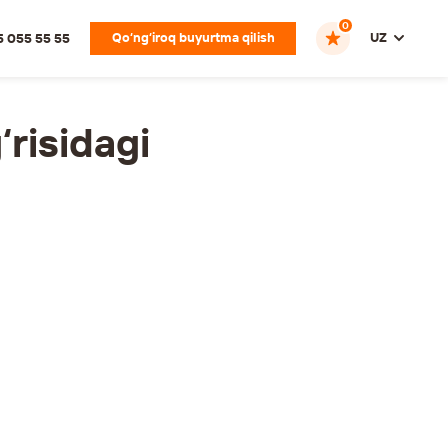
0
Qo‘ng‘iroq buyurtma qilish
UZ
5 055 55 55
‘risidagi