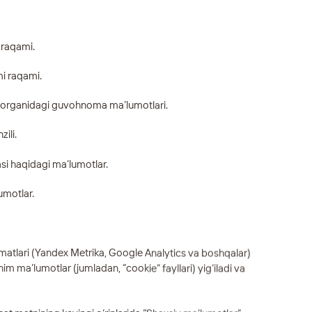
 raqami.
mi raqami.
iq organidagi guvohnoma ma’lumotlari.
ili.
asi haqidagi ma’lumotlar.
lumotlar.
izmatlari (Yandex Metrika, Google Analytics va boshqalar)
m ma’lumotlar (jumladan, “cookie” fayllari) yig‘iladi va