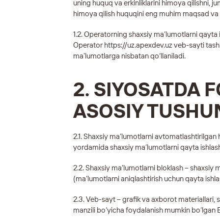
uning huquq va erkinliklarini himoya qilishni, ju
himoya qilish huquqini eng muhim maqsad va s
1.2. Operatorning shaxsiy ma’lumotlarni qayta i
Operator
https://uz.apexdev.uz
veb-sayti tash
ma’lumotlarga nisbatan qo‘llaniladi.
2. SIYOSATDA 
ASOSIY TUSH
2.1. Shaxsiy ma’lumotlarni avtomatlashtirilgan 
yordamida shaxsiy ma’lumotlarni qayta ishlas
2.2. Shaxsiy ma’lumotlarni bloklash – shaxsiy m
(ma’lumotlarni aniqlashtirish uchun qayta ishla
2.3. Veb-sayt – grafik va axborot materiallari,
manzili bo‘yicha foydalanish mumkin bo‘lgan 