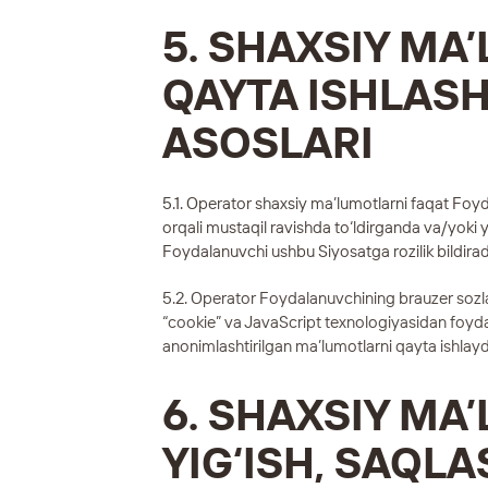
5. SHAXSIY MA
QAYTA ISHLAS
ASOSLARI
5.1. Operator shaxsiy ma’lumotlarni faqat Foy
orqali mustaqil ravishda to‘ldirganda va/yoki y
Foydalanuvchi ushbu Siyosatga rozilik bildirad
5.2. Operator Foydalanuvchining brauzer sozla
“cookie” va JavaScript texnologiyasidan foyda
anonimlashtirilgan ma’lumotlarni qayta ishlayd
6. SHAXSIY MA
YIG‘ISH, SAQLA