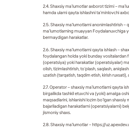
2.4. Shaxsiy ma’lumotlar axborot tizimi – ma’
hamda ularni qayta ishlashni ta’minlovchi axbo
2.5. Shaxsiy ma’lumotlarni anonimlashtirish 
ma’lumotlarning muayyan Foydalanuvchiga yoki
bermaydigan harakatlar.
2.6. Shaxsiy ma’lumotlarni qayta ishlash – sha
foydalangan holda yoki bunday vositalardan 
(operatsiya) yoki harakatlar (operatsiyalar) m
olish, tizimlashtirish, to‘plash, saqlash, aniqlash
uzatish (tarqatish, taqdim etish, kirish ruxsati),
2.7. Operator – shaxsiy ma’lumotlarni qayta is
birgalikda tashkil etuvchi va (yoki) amalga os
maqsadlarini, ishlanishi lozim bo‘lgan shaxsiy 
bajariladigan harakatlarni (operatsiyalarni) bel
jismoniy shaxs.
2.8. Shaxsiy ma’lumotlar –
https://uz.apexdev.