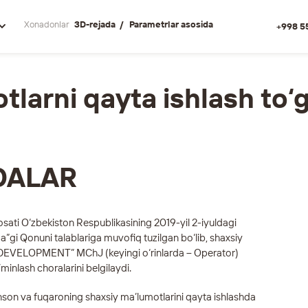
Xonadonlar
3D-rejada
Parametrlar asosida
+998 5
larni qayta ishlash to‘g
DALAR
osati O‘zbekiston Respublikasining 2019-yil 2-iyuldagi
a”gi Qonuni talablariga muvofiq tuzilgan bo‘lib, shaxsiy
EX DEVELOPMENT” MChJ (keyingi o‘rinlarda – Operator)
minlash choralarini belgilaydi.
 inson va fuqaroning shaxsiy ma’lumotlarini qayta ishlashda