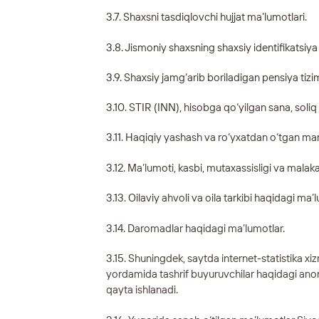
3.7. Shaxsni tasdiqlovchi hujjat ma’lumotlari.
3.8. Jismoniy shaxsning shaxsiy identifikatsiya
3.9. Shaxsiy jamg‘arib boriladigan pensiya tizi
3.10. STIR (INN), hisobga qo‘yilgan sana, sol
3.11. Haqiqiy yashash va ro‘yxatdan o‘tgan manz
3.12. Ma’lumoti, kasbi, mutaxassisligi va malak
3.13. Oilaviy ahvoli va oila tarkibi haqidagi ma’
3.14. Daromadlar haqidagi ma’lumotlar.
3.15. Shuningdek, saytda internet-statistika x
yordamida tashrif buyuruvchilar haqidagi anoni
qayta ishlanadi.