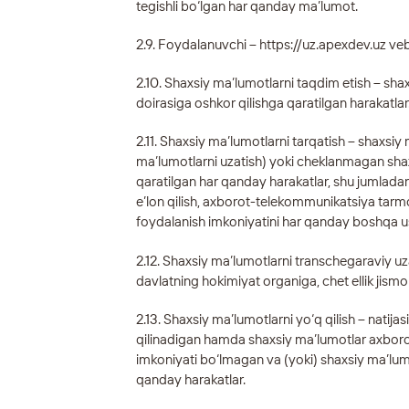
tegishli bo‘lgan har qanday ma’lumot.
2.9. Foydalanuvchi –
https://uz.apexdev.uz
veb
2.10. Shaxsiy ma’lumotlarni taqdim etish – sh
doirasiga oshkor qilishga qaratilgan harakatlar
2.11. Shaxsiy ma’lumotlarni tarqatish – shaxsi
ma’lumotlarni uzatish) yoki cheklanmagan shaxs
qaratilgan har qanday harakatlar, shu jumlad
e’lon qilish, axborot-telekommunikatsiya tarm
foydalanish imkoniyatini har qanday boshqa us
2.12. Shaxsiy ma’lumotlarni transchegaraviy uz
davlatning hokimiyat organiga, chet ellik jismo
2.13. Shaxsiy ma’lumotlarni yo‘q qilish – nati
qilinadigan hamda shaxsiy ma’lumotlar axborot
imkoniyati bo‘lmagan va (yoki) shaxsiy ma’lum
qanday harakatlar.