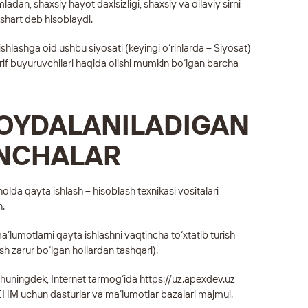
mladan, shaxsiy hayot daxlsizligi, shaxsiy va oilaviy sirni
hart deb hisoblaydi.
shlashga oid ushbu siyosati (keyingi o‘rinlarda – Siyosat)
rif buyuruvchilari haqida olishi mumkin bo‘lgan barcha
FOYDALANILADIGAN
UNCHALAR
holda qayta ishlash – hisoblash texnikasi vositalari
h.
a’lumotlarni qayta ishlashni vaqtincha to‘xtatib turish
sh zarur bo‘lgan hollardan tashqari).
 shuningdek, Internet tarmog‘ida
https://uz.apexdev.uz
EHM uchun dasturlar va ma’lumotlar bazalari majmui.