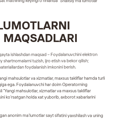
sat matnining keyingi o‘rinlarida “Shaxsiy ma’lumotlar”
’LUMOTLARNI
H MAQSADLARI
i qayta ishlashdan maqsad – Foydalanuvchini elektron
 shartnomalarni tuzish, ijro etish va bekor qilish;
teriallardan foydalanish imkonini berish.
gi mahsulotlar va xizmatlar, maxsus takliflar hamda turli
qiga ega. Foydalanuvchi har doim Operatorning
i “Yangi mahsulotlar, xizmatlar va maxsus takliflar
ni ko‘rsatgan holda xat yuborib, axborot xabarlarini
ladigan anonim ma’lumotlar sayt sifatini yaxshilash va uning