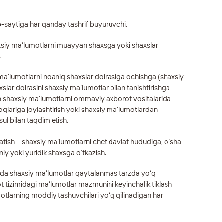
-saytiga har qanday tashrif buyuruvchi.
axsiy ma’lumotlarni muayyan shaxsga yoki shaxslar
.
y ma’lumotlarni noaniq shaxslar doirasiga ochishga (shaxsiy
lar doirasini shaxsiy ma’lumotlar bilan tanishtirishga
an shaxsiy ma’lumotlarni ommaviy axborot vositalarida
oqlariga joylashtirish yoki shaxsiy ma’lumotlardan
ul bilan taqdim etish.
atish – shaxsiy ma’lumotlarni chet davlat hududiga, o‘sha
niy yoki yuridik shaxsga o‘tkazish.
jasida shaxsiy ma’lumotlar qaytalanmas tarzda yo‘q
 tizimidagi ma’lumotlar mazmunini keyinchalik tiklash
otlarning moddiy tashuvchilari yo‘q qilinadigan har