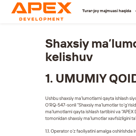
Turar-joy majmuasi haqida
Shaxsiy ma’lumot
kelishuv
1. UMUMIY QOI
Ushbu shaxsiy ma’lumotlarni qayta ishlash siy
O‘RQ-547-sonli “Shaxsiy ma’lumotlar to‘g‘risid
ma’lumotlarni qayta ishlash tartibini va “AP
tomonidan shaxsiy ma’lumotlar xavfsizligini ta’
1.1. Operator o‘z faoliyatini amalga oshirishda