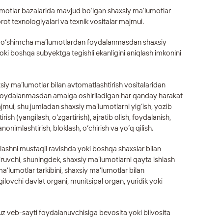
lumotlar bazalarida mavjud bo‘lgan shaxsiy ma’lumotlar
rot texnologiyalari va texnik vositalar majmui.
– qo‘shimcha ma’lumotlardan foydalanmasdan shaxsiy
 boshqa subyektga tegishli ekanligini aniqlash imkonini
xsiy ma’lumotlar bilan avtomatlashtirish vositalaridan
foydalanmasdan amalga oshiriladigan har qanday harakat
ajmui, shu jumladan shaxsiy ma’lumotlarni yig‘ish, yozib
tirish (yangilash, o‘zgartirish), ajratib olish, foydalanish,
 anonimlashtirish, bloklash, o‘chirish va yo‘q qilish.
hlashni mustaqil ravishda yoki boshqa shaxslar bilan
hiruvchi, shuningdek, shaxsiy ma’lumotlarni qayta ishlash
ma’lumotlar tarkibini, shaxsiy ma’lumotlar bilan
gilovchi davlat organi, munitsipal organ, yuridik yoki
uz
veb-sayti foydalanuvchisiga bevosita yoki bilvosita