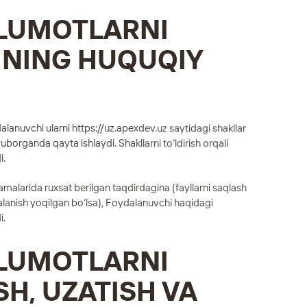
’LUMOTLARNI
HNING HUQUQIY
dalanuvchi ularni
https://uz.apexdev.uz
saytidagi shakllar
uborganda qayta ishlaydi. Shakllarni to‘ldirish orqali
i.
malarida ruxsat berilgan taqdirdagina (fayllarni saqlash
lanish yoqilgan bo‘lsa), Foydalanuvchi haqidagi
i.
’LUMOTLARNI
SH, UZATISH VA