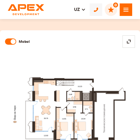
0
UZ
Mebel