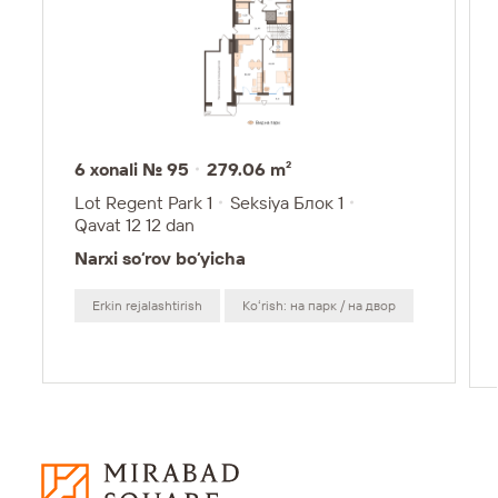
6 xonali № 95
279.06 m²
Lot Regent Park 1
Seksiya Блок 1
Qavat 12
12 dan
Narxi so‘rov bo‘yicha
Erkin rejalashtirish
Koʻrish: на парк / на двор