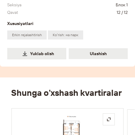
Seksiya
Блок 1
Qavat
12 / 12
Xususiyatlari
Erkin rejalashtirish
Koʻrish: на парк
Ulashish
Yuklab olish
Ulashish
Shunga o'xshash kvartiralar