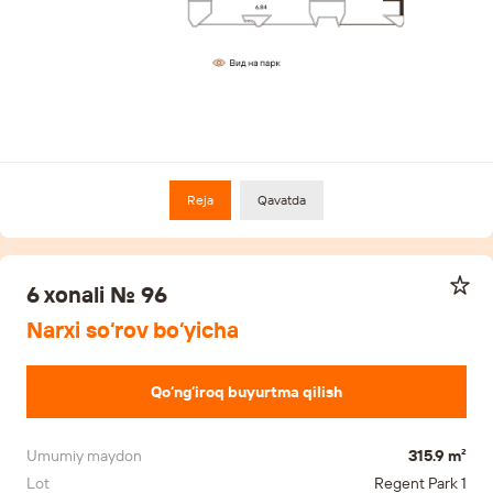
Reja
Qavatda
6 xonali № 96
Narxi so‘rov bo‘yicha
Qo‘ng‘iroq buyurtma qilish
Umumiy maydon
315.9 m²
Lot
Regent Park 1