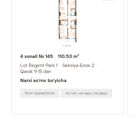
4 xonali № 145
110.53 m²
Lot Regent Park 1
Seksiya Блок 2
Qavat 9
15 dan
Narxi so‘rov bo‘yicha
Erkin rejalashtirish
Koʻrish: на парк / на двор