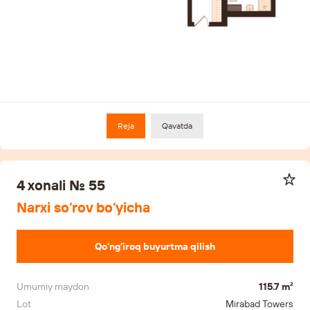
Reja
Qavatda
4 xonali № 55
Narxi so‘rov bo‘yicha
Qo‘ng‘iroq buyurtma qilish
Umumiy maydon
115.7 m²
Lot
Mirabad Towers