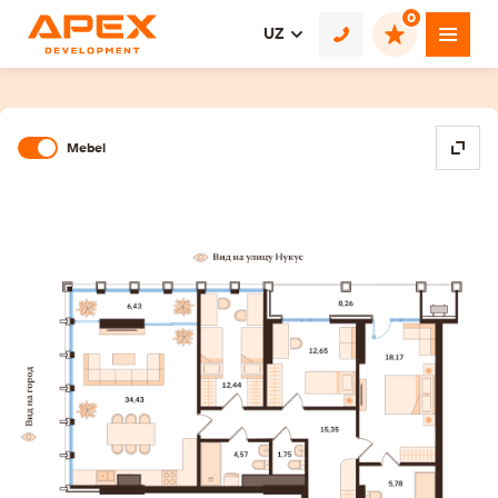
0
UZ
Mebel