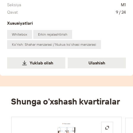
Seksiya
M1
Qavat
9 / 24
Xususiyatlari
Whitebox
Erkin rejalashtirish
Koʻrish: Shahar manzarasi / Nukus ko‘chasi manzarasi
Ulashish
Yuklab olish
Ulashish
Shunga o'xshash kvartiralar