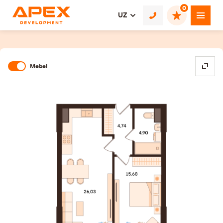
0
UZ
Mebel