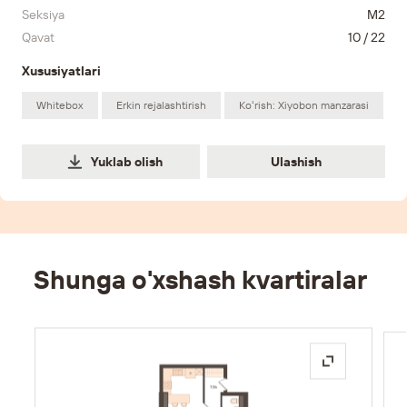
Seksiya
M2
Qavat
10 / 22
Xususiyatlari
Whitebox
Erkin rejalashtirish
Koʻrish: Xiyobon manzarasi
Ulashish
Yuklab olish
Ulashish
Shunga o'xshash kvartiralar