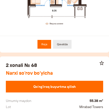
Reja
Qavatda
2 xonali № 68
Narxi so‘rov bo‘yicha
Qo‘ng‘iroq buyurtma qilish
Umumiy maydon
55.38 m²
Lot
Mirabad Towers