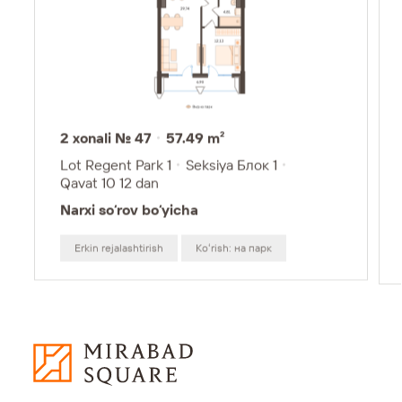
2 xonali № 47
57.49 m²
Lot Regent Park 1
Seksiya Блок 1
Qavat 10
12 dan
Narxi so‘rov bo‘yicha
Erkin rejalashtirish
Koʻrish: на парк