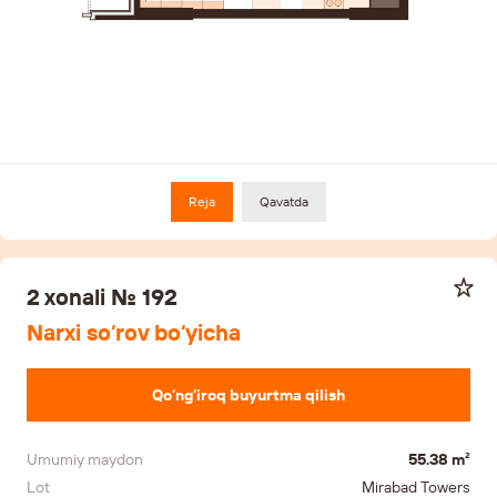
Reja
Qavatda
2 xonali № 192
Narxi so‘rov bo‘yicha
Qo‘ng‘iroq buyurtma qilish
Umumiy maydon
55.38 m²
Lot
Mirabad Towers