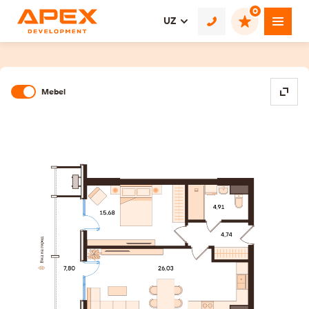
0
UZ
Mebel