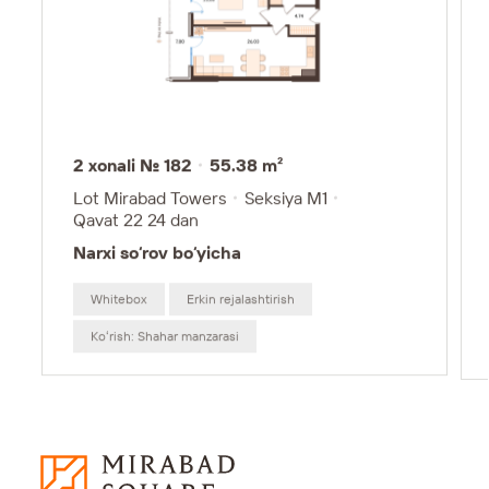
2 xonali № 182
55.38 m²
Lot Mirabad Towers
Seksiya M1
Qavat 22
24 dan
Narxi so‘rov bo‘yicha
Whitebox
Erkin rejalashtirish
Koʻrish: Shahar manzarasi