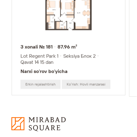
3 xonali № 181
87.96 m²
Lot Regent Park 1
Seksiya Блок 2
Qavat 14
15 dan
Narxi so‘rov bo‘yicha
Erkin rejalashtirish
Koʻrish: Hovli manzarasi