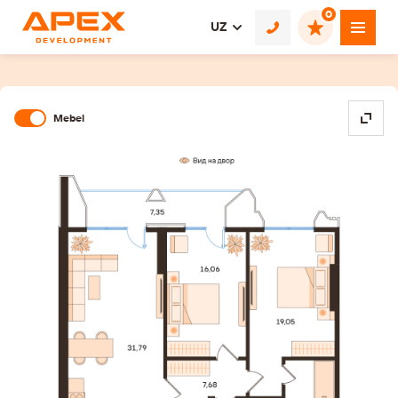
0
UZ
Mebel