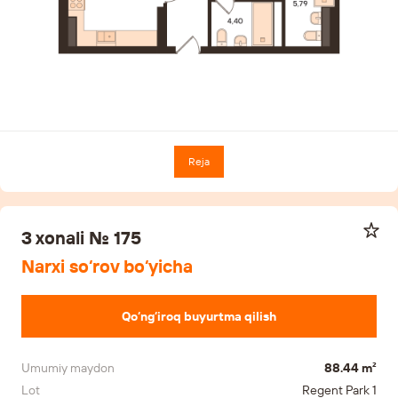
Reja
3 xonali № 175
Narxi so‘rov bo‘yicha
Qo‘ng‘iroq buyurtma qilish
Umumiy maydon
88.44 m²
Lot
Regent Park 1