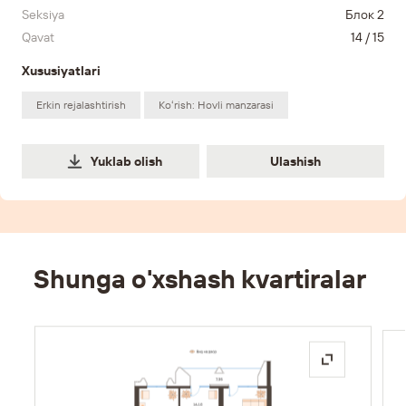
Seksiya
Блок 2
Qavat
14 / 15
Xususiyatlari
Erkin rejalashtirish
Koʻrish: Hovli manzarasi
Ulashish
Yuklab olish
Ulashish
Shunga o'xshash kvartiralar